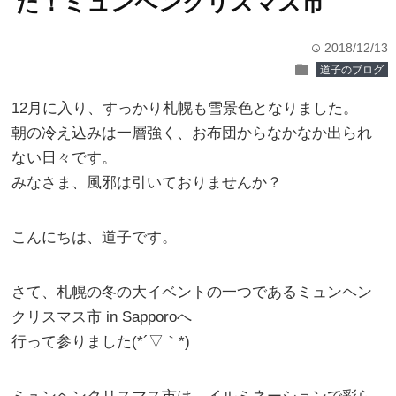
た！ミュンヘンクリスマス市
2018/12/13
time
folder
道子のブログ
12月に入り、すっかり札幌も雪景色となりました。
朝の冷え込みは一層強く、お布団からなかなか出られ
ない日々です。
みなさま、風邪は引いておりませんか？
こんにちは、道子です。
さて、札幌の冬の大イベントの一つであるミュンヘン
クリスマス市 in Sapporoへ
行って参りました(*´▽｀*)