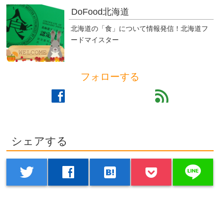
DoFood北海道
北海道の「食」について情報発信！北海道フ
ードマイスター
フォローする
facebook
feed
シェアする
line
twitter
facebook
hatenabookmark