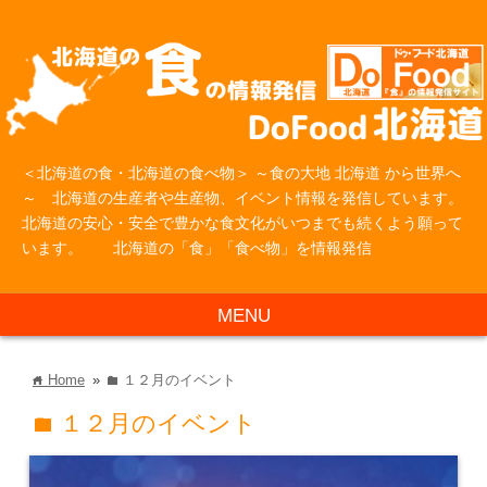
＜北海道の食・北海道の食べ物＞ ～食の大地 北海道 から世界へ
～ 北海道の生産者や生産物、イベント情報を発信しています。
北海道の安心・安全で豊かな食文化がいつまでも続くよう願って
います。 北海道の「食」「食べ物」を情報発信
MENU
Home
»
１２月のイベント
home
folder
１２月のイベント
folder