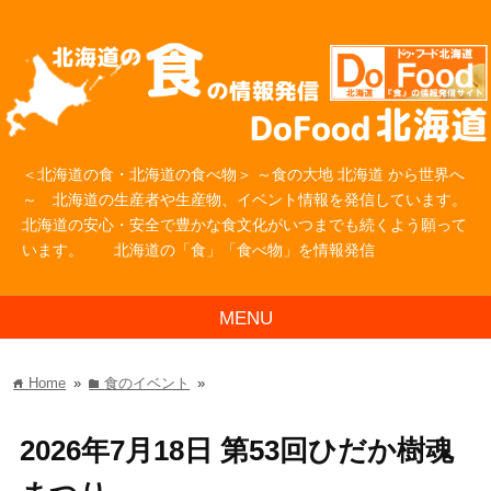
＜北海道の食・北海道の食べ物＞ ～食の大地 北海道 から世界へ
～ 北海道の生産者や生産物、イベント情報を発信しています。
北海道の安心・安全で豊かな食文化がいつまでも続くよう願って
います。 北海道の「食」「食べ物」を情報発信
MENU
Home
»
食のイベント
»
home
folder
2026年7月18日 第53回ひだか樹魂