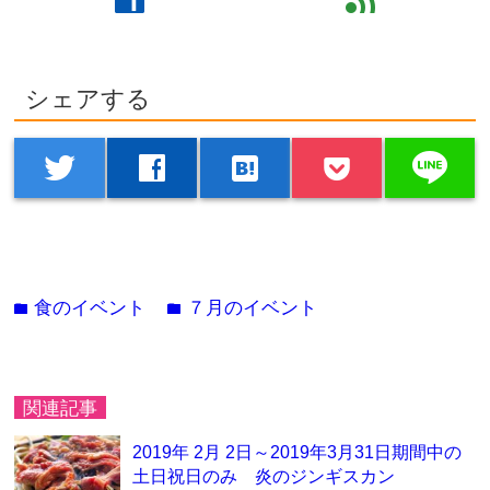
シェアする
line
twitter
facebook
hatenabookmark
食のイベント
７月のイベント
folder
folder
関連記事
2019年 2月 2日～2019年3月31日期間中の
土日祝日のみ 炎のジンギスカン