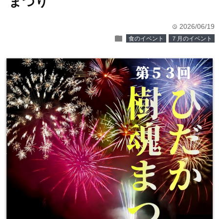
まつり
2026/06/19
time
folder
食のイベント
７月のイベント