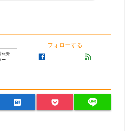
フォローする
情報発
facebook
feed
ター
line
hatenabookmark