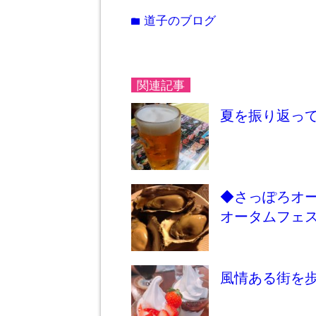
道子のブログ
folder
関連記事
夏を振り返っ
◆さっぽろオ
オータムフェ
風情ある街を