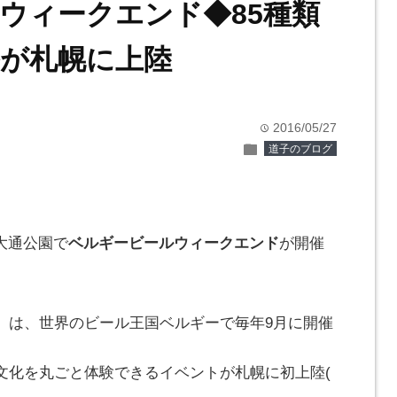
ウィークエンド◆85種類
が札幌に上陸
2016/05/27
time
folder
道子のブログ
の大通公園で
ベルギービールウィークエンド
が開催
」は、世界のビール王国ベルギーで毎年9月に開催
文化を丸ごと体験できるイベントが札幌に初上陸(