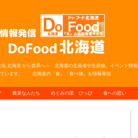
大地 北海道 から世界へ～ 北海道の生産者や生産物、イベント情報
っています。 北海道の「食」「食べ物」を情報発信
グ
農業な人たち
めぐみの里 ぴっぴ
食への思い