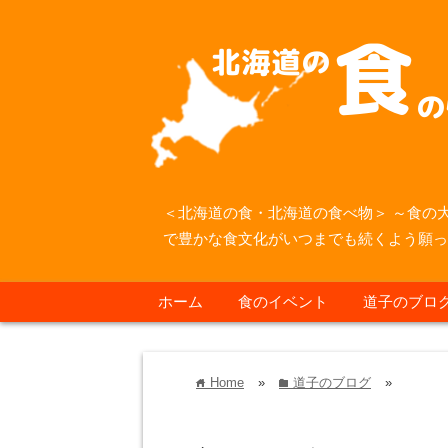
＜北海道の食・北海道の食べ物＞ ～食の
で豊かな食文化がいつまでも続くよう願
ホーム
食のイベント
道子のブロ
Home
»
道子のブログ
»
home
folder