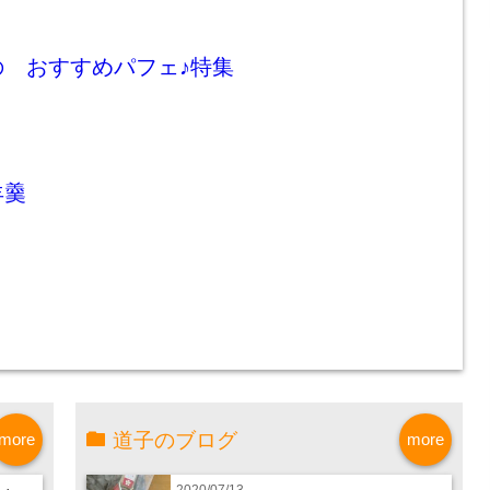
の おすすめパフェ♪特集
羊羹
道子のブログ
more
more