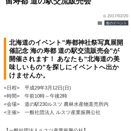
留寿都 道の駅交流販売会
2017/02/20
time
folder
食のイベント
北海道のイベント”寿都神社祭写真展開
催記念 海の寿都 道の駅交流販売会”が
開催されます！ あなたも”北海道の美
味しいもの”を探しにイベントへ出か
けませんか。
<日程> 平成29年3月12日(日)
<時間> 午前10時～午後2時
<会場> 道の駅230ルスツ 農林水産物直売所内
<主催> 一般社団法人 ルスツ産業振興公社
【一般社団法人ルスツ産業振興公社】