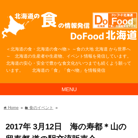
＜北海道の食・北海道の食べ物＞ ～食の大地 北海道 から世界へ
～ 北海道の生産者や生産物、イベント情報を発信しています。
北海道の安心・安全で豊かな食文化がいつまでも続くよう願って
います。 北海道の「食」「食べ物」を情報発信
MENU
Home
»
食のイベント
»
home
folder
2017年 3月12日 海の寿都＊山の