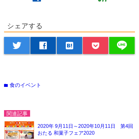
シェアする
line
twitter
facebook
hatenabookmark
食のイベント
folder
関連記事
2020年 9月11日～2020年10月11日 第4回
おたる 和菓子フェア2020