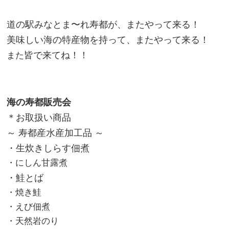
道の駅みなとま〜れ寿都が、またやって来る！
美味しい海の特産物を持って、またやって来る！
皆で来てね！！
また
海の寿都販売会
＊お取扱い商品
～ 寿都産水産加工品 ～
・生炊きしらす佃煮
・にしん甘露煮
・鮭とば
・焼き鮭
・えび佃煮
・天然岩のり