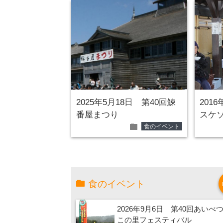
2025年5月18日 第40回鰊
201
番屋まつり
スケソ
folder
食のイベント
食のイベント
2026年9月6日 第40回あいべ
この里フェスティバル