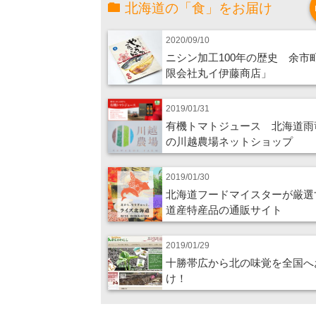
北海道の「食」をお届け
2020/09/10
ニシン加工100年の歴史 余市
限会社丸イ伊藤商店」
2019/01/31
有機トマトジュース 北海道雨
の川越農場ネットショップ
2019/01/30
北海道フードマイスターが厳選
道産特産品の通販サイト
2019/01/29
十勝帯広から北の味覚を全国へ
け！