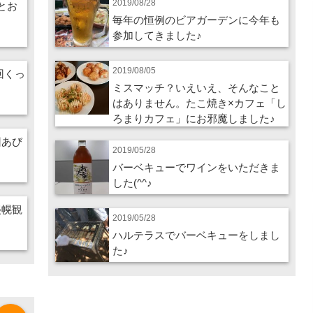
2019/08/28
酒とお
毎年の恒例のビアガーデンに今年も
参加してきました♪
2019/08/05
4回くっ
ミスマッチ？いえいえ、そんなこと
はありません。たこ焼き×カフェ「し
ろまりカフェ」にお邪魔しました♪
回あび
2019/05/28
バーベキューでワインをいただきま
した(^^♪
美幌観
2019/05/28
ハルテラスでバーベキューをしまし
た♪