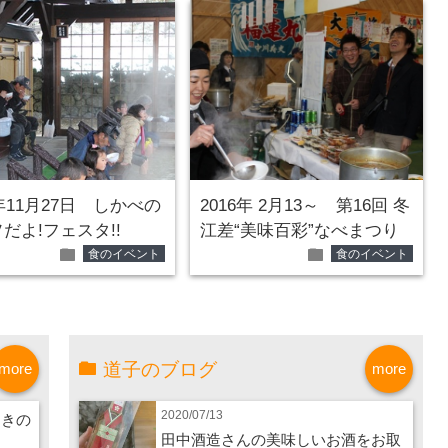
6年11月27日 しかべの
2016年 2月13～ 第16回 冬
だよ!フェスタ!!
江差“美味百彩”なべまつり
folder
folder
食のイベント
食のイベント
道子のブログ
more
more
2020/07/13
つきの
田中酒造さんの美味しいお酒をお取