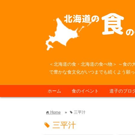
＜北海道の食・北海道の食べ物＞ ～食の
で豊かな食文化がいつまでも続くよう願
ホーム
食のイベント
道子のブロ
Home
»
三平汁
home
tag
三平汁
tag