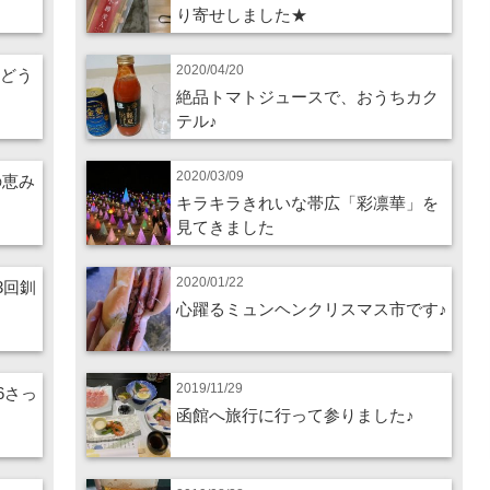
り寄せしました★
2020/04/20
ぶどう
絶品トマトジュースで、おうちカク
テル♪
2020/03/09
の恵み
キラキラきれいな帯広「彩凛華」を
見てきました
2020/01/22
3回釧
心躍るミュンヘンクリスマス市です♪
2019/11/29
26さっ
函館へ旅行に行って参りました♪