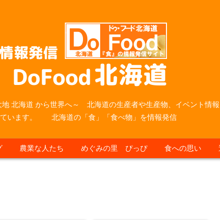
大地 北海道 から世界へ～ 北海道の生産者や生産物、イベント情報
っています。 北海道の「食」「食べ物」を情報発信
グ
農業な人たち
めぐみの里 ぴっぴ
食への思い