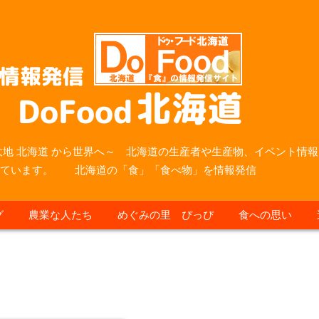
大地 北海道 から世界へ～ 北海道の生産者や生産物、イベント情報
っています。 北海道の「食」「食べ物」を情報発信
グ
農業な人たち
めぐみの里 ぴっぴ
食への思い