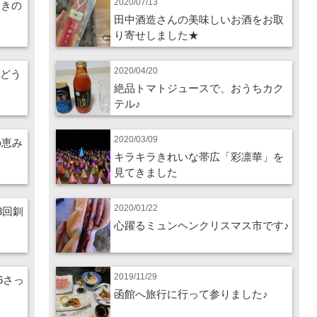
2020/07/13
つきの
田中酒造さんの美味しいお酒をお取
り寄せしました★
2020/04/20
ぶどう
絶品トマトジュースで、おうちカク
テル♪
2020/03/09
の恵み
キラキラきれいな帯広「彩凛華」を
見てきました
2020/01/22
3回釧
心躍るミュンヘンクリスマス市です♪
2019/11/29
26さっ
函館へ旅行に行って参りました♪