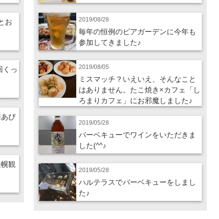
2019/08/28
酒とお
毎年の恒例のビアガーデンに今年も
参加してきました♪
2019/08/05
4回くっ
ミスマッチ？いえいえ、そんなこと
はありません。たこ焼き×カフェ「し
ろまりカフェ」にお邪魔しました♪
回あび
2019/05/28
バーベキューでワインをいただきま
した(^^♪
美幌観
2019/05/28
ハルテラスでバーベキューをしまし
た♪