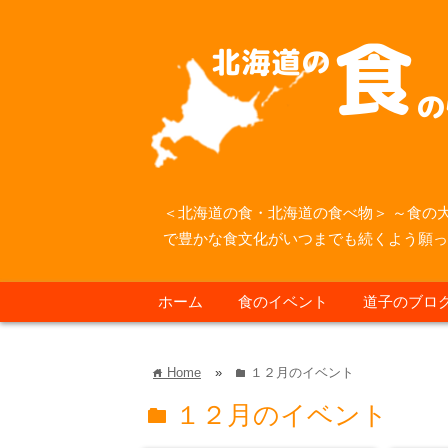
＜北海道の食・北海道の食べ物＞ ～食の
で豊かな食文化がいつまでも続くよう願
ホーム
食のイベント
道子のブロ
Home
»
１２月のイベント
home
folder
１２月のイベント
folder