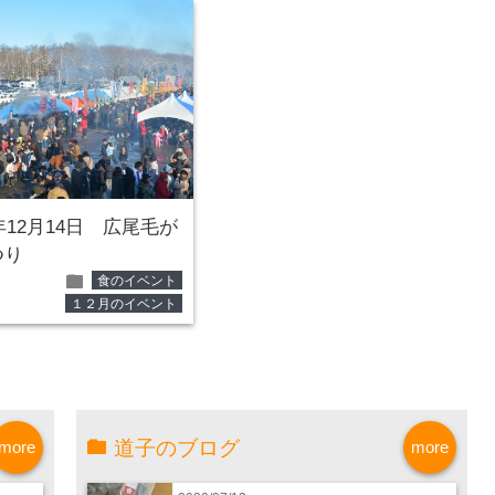
5年12月14日 広尾毛が
つり
folder
食のイベント
１２月のイベント
道子のブログ
more
more