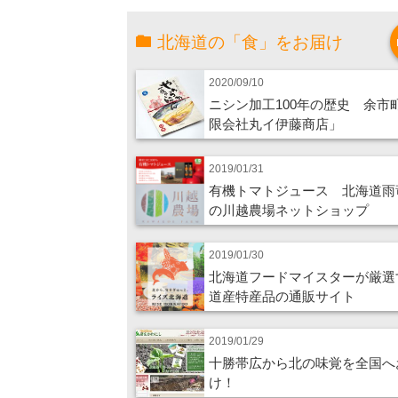
北海道の「食」をお届け
2020/09/10
ニシン加工100年の歴史 余市
限会社丸イ伊藤商店」
2019/01/31
有機トマトジュース 北海道雨
の川越農場ネットショップ
2019/01/30
北海道フードマイスターが厳選
道産特産品の通販サイト
2019/01/29
十勝帯広から北の味覚を全国へ
け！