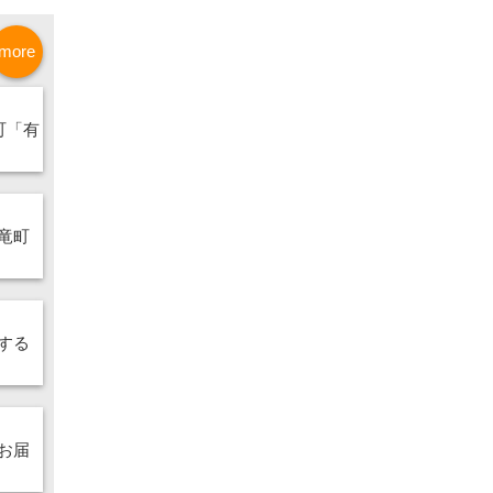
more
町「有
竜町
する
お届