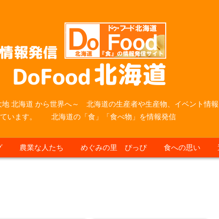
大地 北海道 から世界へ～ 北海道の生産者や生産物、イベント情報
っています。 北海道の「食」「食べ物」を情報発信
グ
農業な人たち
めぐみの里 ぴっぴ
食への思い