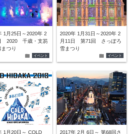
年 1月25日～2020年 2
2020年 1月31日～2020年 2
日 2020 千歳・支笏
月11日 第71回 さっぽろ
濤まつり
雪まつり
folder
folder
イベント
イベント
年 1月20日～ COLD
2017年 2月 6日～ 第68回さ