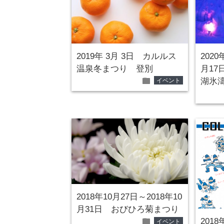
2019年 3月 3日 カルルス
2020
温泉冬まつり 登別
月17
folder
湖氷
イベント
2018年10月27日～2018年10
月31日 おびひろ菊まつり
folder
2018
イベント