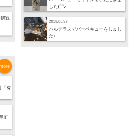
した(^^♪
美幌観
2019/05/28
ハルテラスでバーベキューをしまし
た♪
more
町「有
竜町