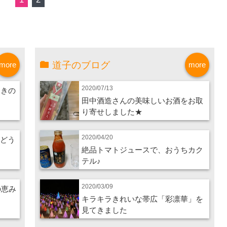
道子のブログ
more
more
2020/07/13
つきの
田中酒造さんの美味しいお酒をお取
り寄せしました★
2020/04/20
ぶどう
絶品トマトジュースで、おうちカク
テル♪
2020/03/09
の恵み
キラキラきれいな帯広「彩凛華」を
見てきました