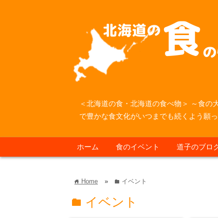
＜北海道の食・北海道の食べ物＞ ～食の
で豊かな食文化がいつまでも続くよう願
ホーム
食のイベント
道子のブロ
Home
»
イベント
home
folder
イベント
folder