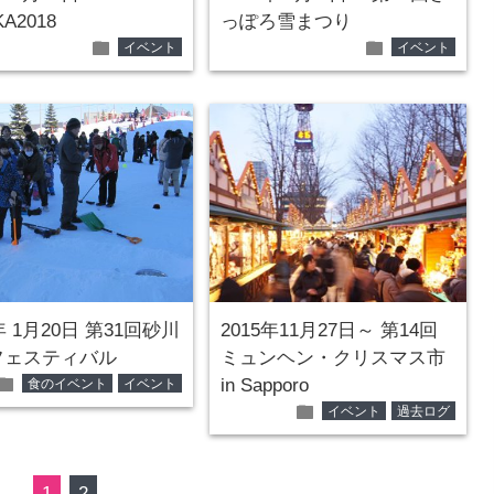
KA2018
っぽろ雪まつり
folder
folder
イベント
イベント
年 1月20日 第31回砂川
2015年11月27日～ 第14回
フェスティバル
ミュンヘン・クリスマス市
folder
in Sapporo
食のイベント
イベント
folder
イベント
過去ログ
1
2