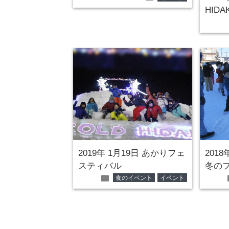
HIDA
2019年 1月19日 あかりフェ
2018
スティバル
冬の
folder
食のイベント
イベント