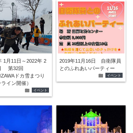
年 1月11日～2022年 2
2019年11月16日 自衛隊員
日 第32回
とのふれあいパーティー
folder
MIZAWAドカ雪まつり
イベント
ンライン開催）
folder
イベント