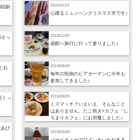
2020/01/22
3回釧
心躍るミュンヘンクリスマス市です♪
2019/11/29
26さっ
函館へ旅行に行って参りました♪
2019/08/28
酒とお
毎年の恒例のビアガーデンに今年も
参加してきました♪
2019/08/05
4回くっ
ミスマッチ？いえいえ、そんなこと
はありません。たこ焼き×カフェ「し
ろまりカフェ」にお邪魔しました♪
回あび
2019/05/28
バーベキューでワインをいただきま