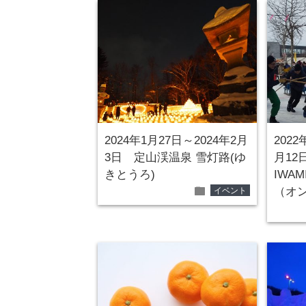
2024年1月27日～2024年2月
2022
3日 定山渓温泉 雪灯路(ゆ
月12
きとうろ)
IWA
folder
（オ
イベント