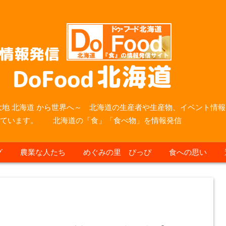
大地 北海道 から世界へ～ 北海道の生産者や生産物、イベント情報
っています。 北海道の「食」「食べ物」を情報発信
グ
農業な人たち
めぐみの里 ぴっぴ
食への思い