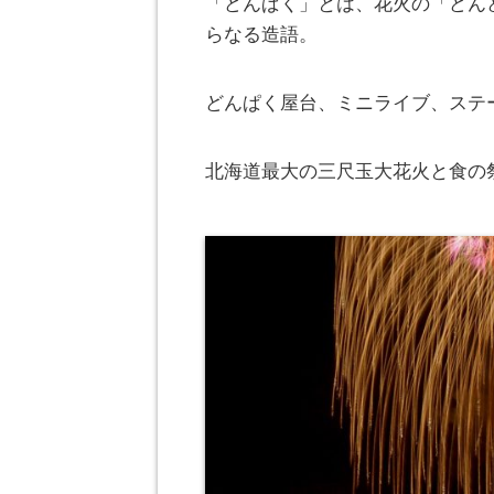
「どんぱく」とは、花火の「どん
らなる造語。
どんぱく屋台、ミニライブ、ステ
北海道最大の三尺玉大花火と食の