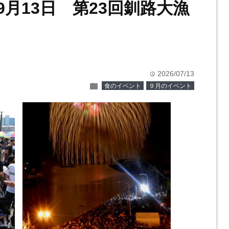
～9月13日 第23回釧路大漁
2026/07/13
time
folder
食のイベント
９月のイベント