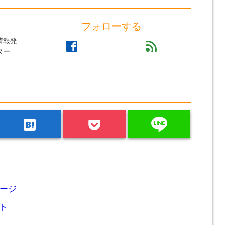
フォローする
情報発
facebook
feed
ター
line
hatenabookmark
ージ
ト