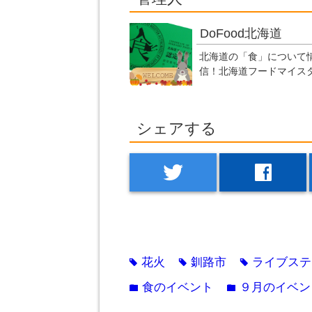
DoFood北海道
北海道の「食」について
信！北海道フードマイス
シェアする
twitter
facebook
花火
釧路市
ライブステ
tag
tag
tag
食のイベント
９月のイベン
folder
folder