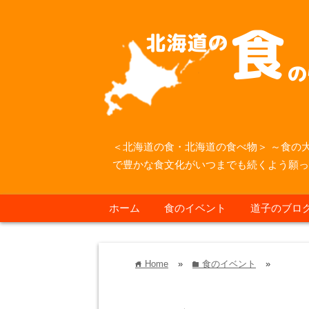
＜北海道の食・北海道の食べ物＞ ～食の
で豊かな食文化がいつまでも続くよう願
ホーム
食のイベント
道子のブロ
Home
»
食のイベント
»
home
folder