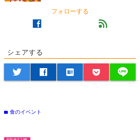
フォローする
facebook
feed
シェアする
line
twitter
facebook
hatenabookmark
食のイベント
folder