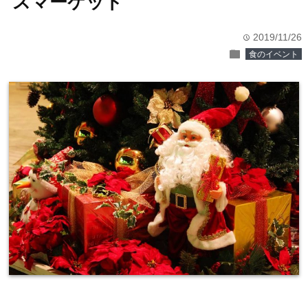
スマーケット
2019/11/26
time
folder
食のイベント