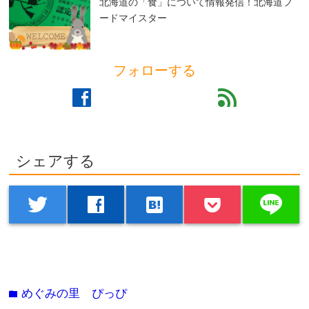
北海道の「食」について情報発信！北海道フ
ードマイスター
フォローする
facebook
feed
シェアする
line
twitter
facebook
hatenabookmark
めぐみの里 ぴっぴ
folder