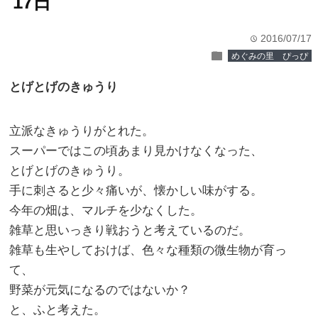
17日
2016/07/17
time
folder
めぐみの里 ぴっぴ
とげとげのきゅうり
立派なきゅうりがとれた。
スーパーではこの頃あまり見かけなくなった、
とげとげのきゅうり。
手に刺さると少々痛いが、懐かしい味がする。
今年の畑は、マルチを少なくした。
雑草と思いっきり戦おうと考えているのだ。
雑草も生やしておけば、色々な種類の微生物が育っ
て、
野菜が元気になるのではないか？
と、ふと考えた。