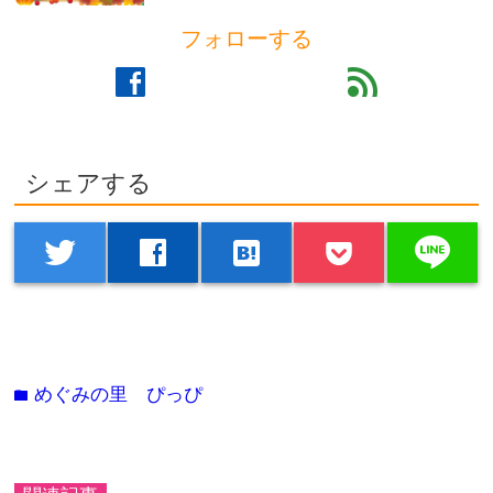
フォローする
facebook
feed
シェアする
line
twitter
facebook
hatenabookmark
めぐみの里 ぴっぴ
folder