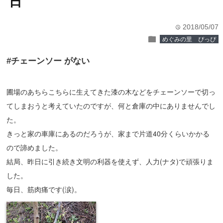
日
2018/05/07
time
folder
めぐみの里 ぴっぴ
#チェーンソー がない
圃場のあちらこちらに生えてきた漆の木などをチェーンソーで切っ
てしまおうと考えていたのですが、何と倉庫の中にありませんでし
た。
きっと家の車庫にあるのだろうが、家まで片道40分くらいかかる
ので諦めました。
結局、昨日に引き続き文明の利器を使えず、人力(ナタ)で頑張りま
した。
毎日、筋肉痛です(涙)。