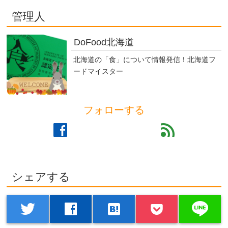
管理人
DoFood北海道
北海道の「食」について情報発信！北海道フ
ードマイスター
フォローする
facebook
feed
シェアする
line
twitter
facebook
hatenabookmark