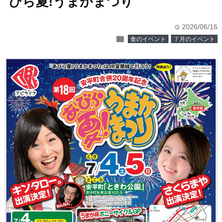
びら夏!うまかまつり
2026/06/16
time
folder
食のイベント
７月のイベント