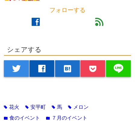
フォローする
facebook
feed
シェアする
line
twitter
facebook
hatenabookmark
花火
安平町
馬
メロン
tag
tag
tag
tag
食のイベント
７月のイベント
folder
folder