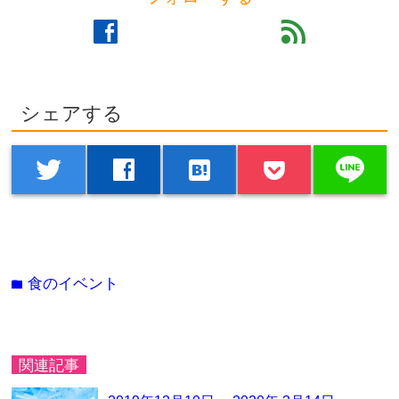
facebook
feed
シェアする
line
twitter
facebook
hatenabookmark
食のイベント
folder
関連記事