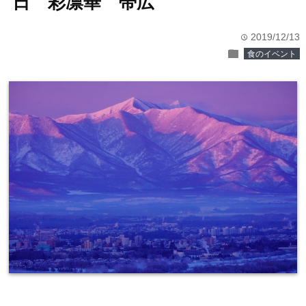
日 彩凛華 帯広
2019/12/13
time
folder
食のイベント