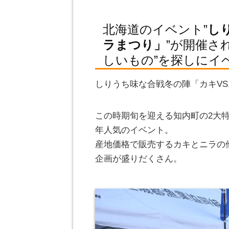
北海道のイベント”
し
ラまつり」
”が開催さ
しいもの”を探しにイ
しりうち味な合戦冬の陣「カキV
この時期旬を迎える知内町の2大
年人気のイベント。
産地価格で販売するカキとニラの
企画が盛りだくさん。