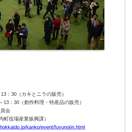
13：30（カキとニラの販売）
～13：30（創作料理・特産品の販売）
委員会
1（知内町役場産業振興課）
.hokkaido.jp/kanko/event/fuyunojin.html