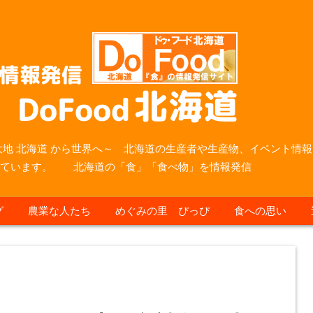
大地 北海道 から世界へ～ 北海道の生産者や生産物、イベント情報
っています。 北海道の「食」「食べ物」を情報発信
グ
農業な人たち
めぐみの里 ぴっぴ
食への思い