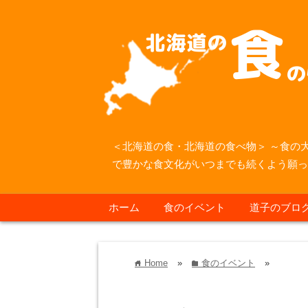
＜北海道の食・北海道の食べ物＞ ～食の
で豊かな食文化がいつまでも続くよう願
ホーム
食のイベント
道子のブロ
Home
»
食のイベント
»
home
folder