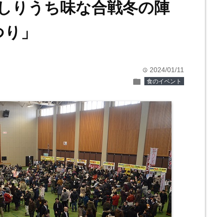
日 しりうち味な合戦冬の陣
つり」
2024/01/11
time
folder
食のイベント