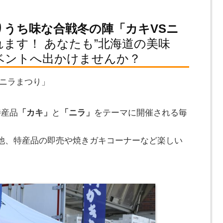
りうち味な合戦冬の陣「カキVSニ
れます！ あなたも”北海道の美味
ベントへ出かけませんか？
Sニラまつり」
特産品
「カキ」
と
「ニラ」
をテーマに開催される毎
他、特産品の即売や焼きガキコーナーなど楽しい