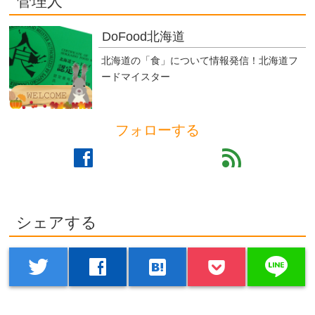
管理人
DoFood北海道
北海道の「食」について情報発信！北海道フ
ードマイスター
フォローする
facebook
feed
シェアする
line
twitter
facebook
hatenabookmark