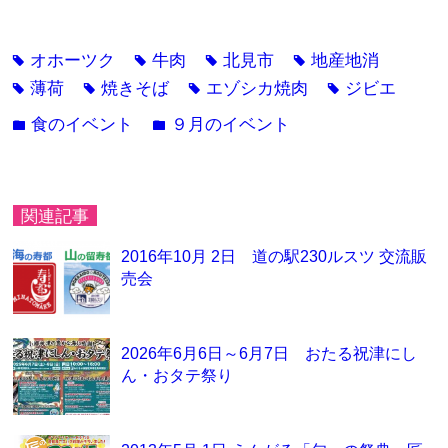
オホーツク
牛肉
北見市
地産地消
tag
tag
tag
tag
薄荷
焼きそば
エゾシカ焼肉
ジビエ
tag
tag
tag
tag
食のイベント
９月のイベント
folder
folder
関連記事
2016年10月 2日 道の駅230ルスツ 交流販
売会
2026年6月6日～6月7日 おたる祝津にし
ん・おタテ祭り