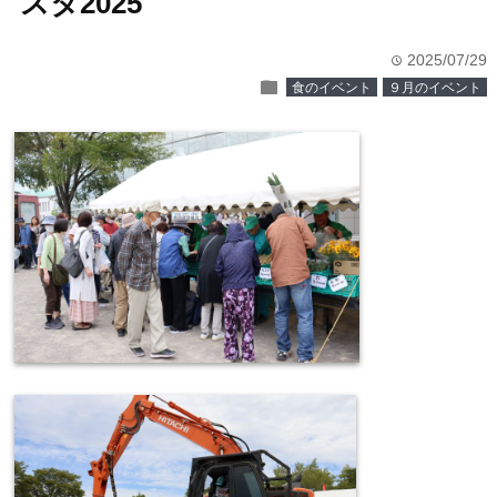
スタ2025
2025/07/29
time
folder
食のイベント
９月のイベント