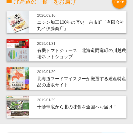
北海道の「食」をお届け
more
2020/09/10
ニシン加工100年の歴史 余市町「有限会社
丸イ伊藤商店」
2019/01/31
有機トマトジュース 北海道雨竜町の川越農
場ネットショップ
2019/01/30
北海道フードマイスターが厳選する道産特産
品の通販サイト
2019/01/29
十勝帯広から北の味覚を全国へお届け！