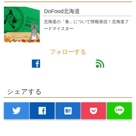
DoFood北海道
北海道の「食」について情報発信！北海道フ
ードマイスター
フォローする
facebook
feed
シェアする
line
twitter
facebook
hatenabookmark