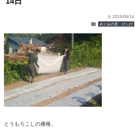
14日
2015/06/14
time
folder
めぐみの里 ぴっぴ
とうもろこしの播種。