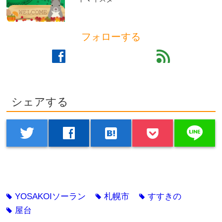
フォローする
facebook
feed
シェアする
line
twitter
facebook
hatenabookmark
YOSAKOIソーラン
札幌市
すすきの
tag
tag
tag
屋台
tag