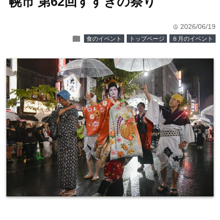
幌市 第62回すすきの祭り
2026/06/19
time
folder
食のイベント
トップページ
８月のイベント