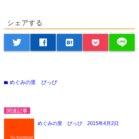
シェアする
line
twitter
facebook
hatenabookmark
めぐみの里 ぴっぴ
folder
関連記事
めぐみの里 ぴっぴ 2015年4月2日
No thumbnail