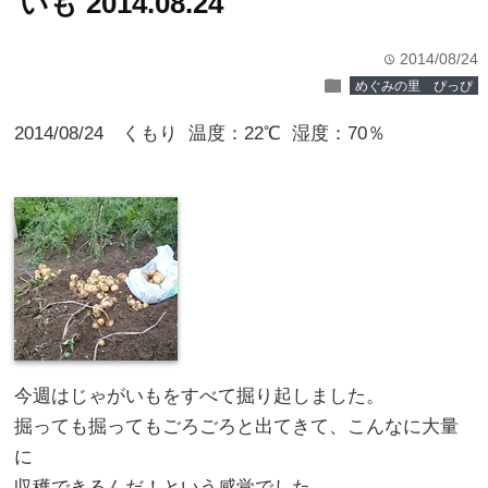
いも 2014.08.24
2014/08/24
time
folder
めぐみの里 ぴっぴ
2014/08/24 くもり 温度：22℃ 湿度：70％
今週はじゃがいもをすべて掘り起しました。
掘っても掘ってもごろごろと出てきて、こんなに大量
に
収穫できるんだ！という感覚でした。