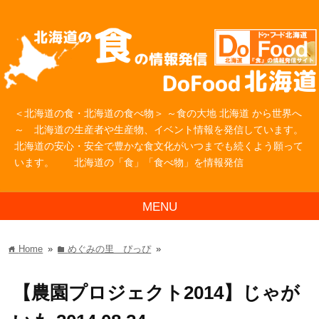
＜北海道の食・北海道の食べ物＞ ～食の大地 北海道 から世界へ
～ 北海道の生産者や生産物、イベント情報を発信しています。
北海道の安心・安全で豊かな食文化がいつまでも続くよう願って
います。 北海道の「食」「食べ物」を情報発信
MENU
Home
»
めぐみの里 ぴっぴ
»
home
folder
【農園プロジェクト2014】じゃが