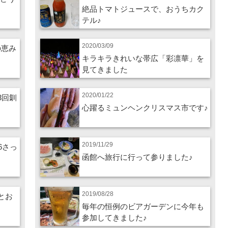
絶品トマトジュースで、おうちカク
テル♪
2020/03/09
の恵み
キラキラきれいな帯広「彩凛華」を
見てきました
2020/01/22
3回釧
心躍るミュンヘンクリスマス市です♪
2019/11/29
26さっ
函館へ旅行に行って参りました♪
2019/08/28
酒とお
毎年の恒例のビアガーデンに今年も
参加してきました♪