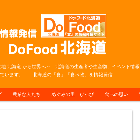
大地 北海道 から世界へ～ 北海道の生産者や生産物、イベント情報
っています。 北海道の「食」「食べ物」を情報発信
グ
農業な人たち
めぐみの里 ぴっぴ
食への思い