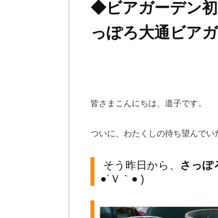
◆ビアガーデン初
っぽろ大通ビアガ
皆さまこんにちは、道子です。
ついに、わたくしの待ち望んでい
そう昨日から、
さっぽ
●´Ｖ｀● )