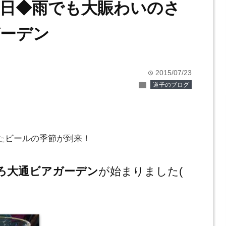
日◆雨でも大賑わいのさ
ーデン
2015/07/23
time
folder
道子のブログ
たビールの季節が到来！
ろ大通ビアガーデン
が始まりました(