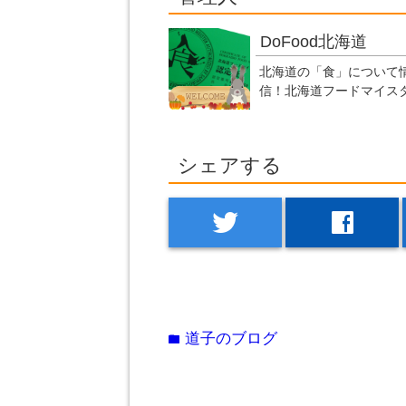
DoFood北海道
北海道の「食」について
信！北海道フードマイス
シェアする
twitter
facebook
道子のブログ
folder