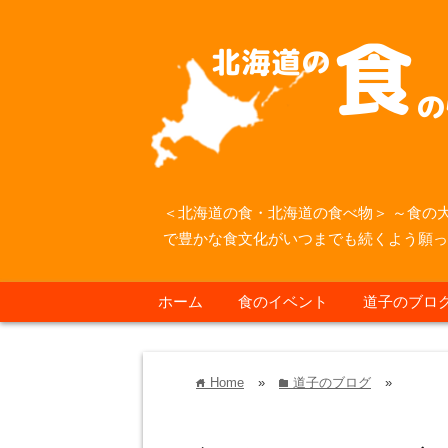
＜北海道の食・北海道の食べ物＞ ～食の
で豊かな食文化がいつまでも続くよう願
ホーム
食のイベント
道子のブロ
Home
»
道子のブログ
»
home
folder