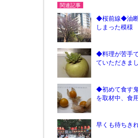
関連記事
◆桜前線◆油
しまった模様
◆料理が苦手
ていただきま
◆初めて食す
を取材中、食
早くも待ちき