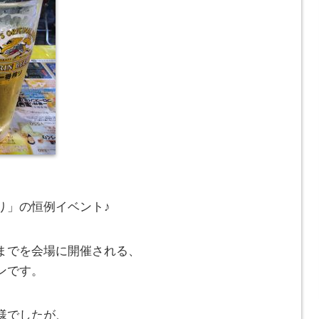
、
り」の恒例イベント♪
までを会場に開催される、
ンです。
様でしたが、