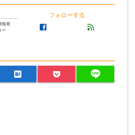
フォローする
情報発
facebook
feed
ター
line
hatenabookmark