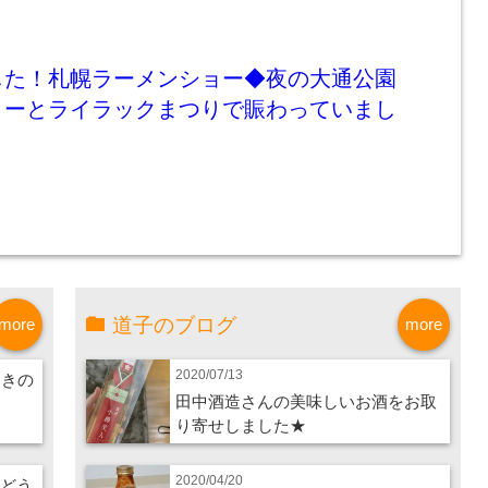
した！札幌ラーメンショー◆夜の大通公園
ョーとライラックまつりで賑わっていまし
道子のブログ
more
more
2020/07/13
つきの
田中酒造さんの美味しいお酒をお取
り寄せしました★
2020/04/20
ぶどう