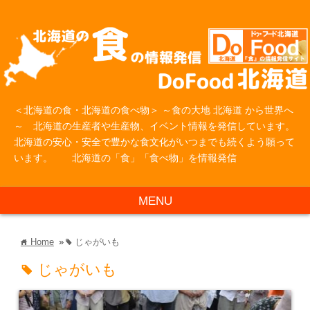
＜北海道の食・北海道の食べ物＞ ～食の大地 北海道 から世界へ
～ 北海道の生産者や生産物、イベント情報を発信しています。
北海道の安心・安全で豊かな食文化がいつまでも続くよう願って
います。 北海道の「食」「食べ物」を情報発信
MENU
Home
»
じゃがいも
home
tag
じゃがいも
tag