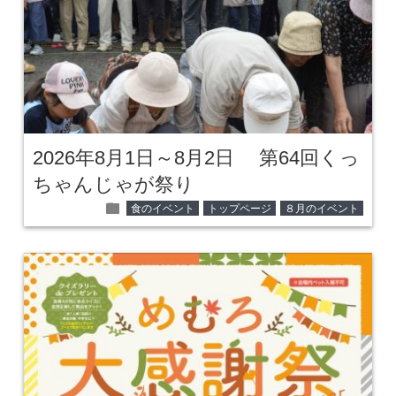
2026年8月1日～8月2日 第64回くっ
ちゃんじゃが祭り
folder
食のイベント
トップページ
８月のイベント