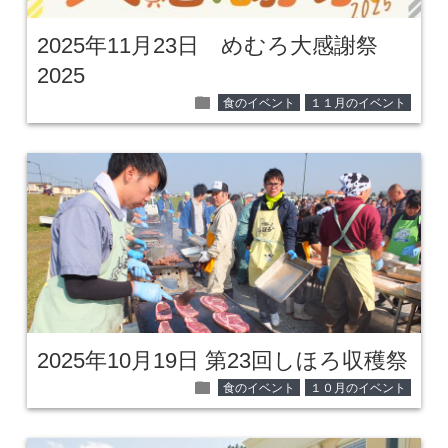
2025年11月23日 めむろ大感謝祭
2025
folder
食のイベント
１１月のイベント
2025年10月19日 第23回しほろ収穫祭
folder
食のイベント
１０月のイベント