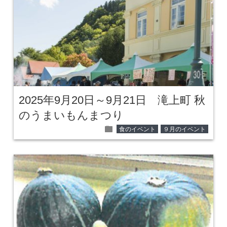
2025年9月20日～9月21日 滝上町 秋
のうまいもんまつり
folder
食のイベント
９月のイベント