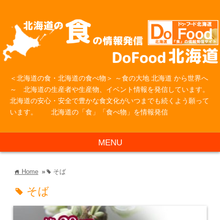
＜北海道の食・北海道の食べ物＞ ～食の大地 北海道 から世界へ
～ 北海道の生産者や生産物、イベント情報を発信しています。
北海道の安心・安全で豊かな食文化がいつまでも続くよう願って
います。 北海道の「食」「食べ物」を情報発信
MENU
Home
»
そば
home
tag
そば
tag