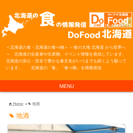
＜北海道の食・北海道の食べ物＞ ～食の大地 北海道 から世界へ
～ 北海道の生産者や生産物、イベント情報を発信しています。
北海道の安心・安全で豊かな食文化がいつまでも続くよう願って
います。 北海道の「食」「食べ物」を情報発信
MENU
Home
»
地酒
home
tag
地酒
tag