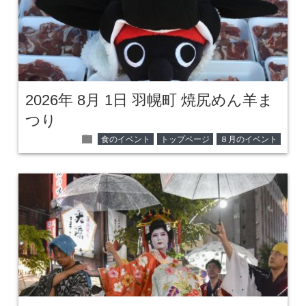
2026年 8月 1日 羽幌町 焼尻めん羊ま
つり
folder
食のイベント
トップページ
８月のイベント