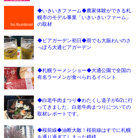
◆いきいきファーム◆農家体験ができる札
幌市のモデル事業「いきいきいファーム」
の取材
No thumbnail
◆ビアガーデン初日◆雨でも大賑わいのさ
っぽろ大通ビアガーデン
◆札幌ラーメンショー◆大通公園で全国の
有名ラーメンが食べられるイベント
◆白老牛肉まつり◆わたくし道子が6/2に行
ってきました、白老牛肉まつりについての
取材レポートです。
◆桜前線◆油断大敵！桜前線はすでに札幌
を通り過ぎてしまった模様