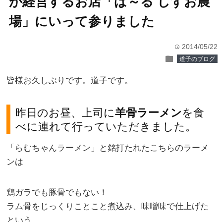
が経営するお店「ば～る しずお農
場」にいって参りました
2014/05/22
time
folder
道子のブログ
皆様お久しぶりです。道子です。
昨日のお昼、上司に
羊骨ラーメン
を食
べに連れて行っていただきました。
「らむちゃんラーメン」と銘打たれたこちらのラーメ
ンは
鶏ガラでも豚骨でもない！
ラム骨をじっくりことこと煮込み、味噌味で仕上げた
という