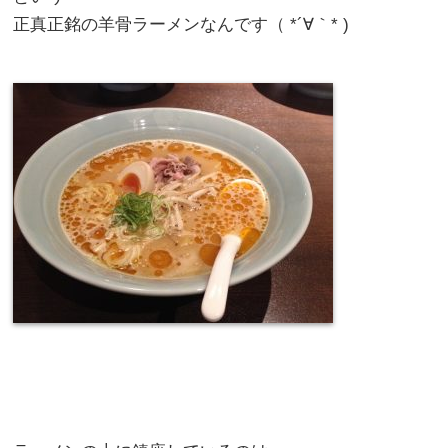
正真正銘の羊骨ラーメンなんです（ *´∀｀* )