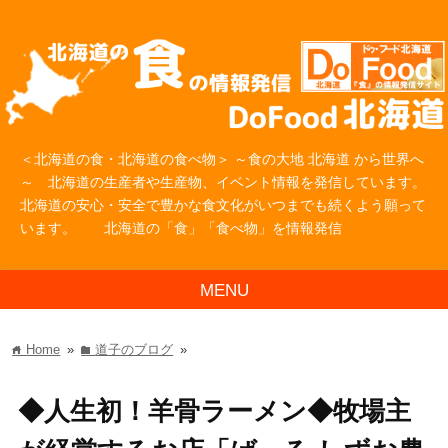
＜北海道の食・北海道の食べ物＞ ～食の大地 北海道 から世界へ
～ 北海道の生産者や生産物、イベント情報を発信しています。
北海道の安心・安全で豊かな食文化がいつまでも続くよう願って
います。 北海道の「食」「食べ物」を情報発信
MENU
Home
»
道子のブログ
»
home
folder
◆人生初！羊骨ラーメン◆牧場主