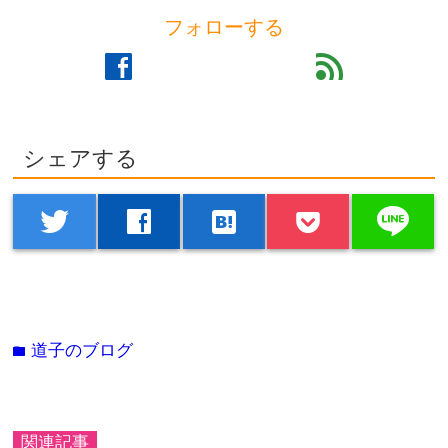
フォローする
facebook
feed
シェアする
line
twitter
facebook
hatenabookmark
道子のブログ
folder
関連記事