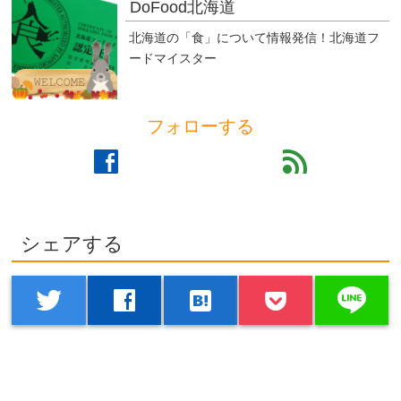
DoFood北海道
北海道の「食」について情報発信！北海道フ
ードマイスター
フォローする
facebook
feed
シェアする
line
twitter
facebook
hatenabookmark