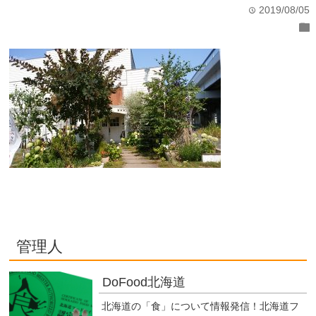
2019/08/05
time
folder
管理人
DoFood北海道
北海道の「食」について情報発信！北海道フ