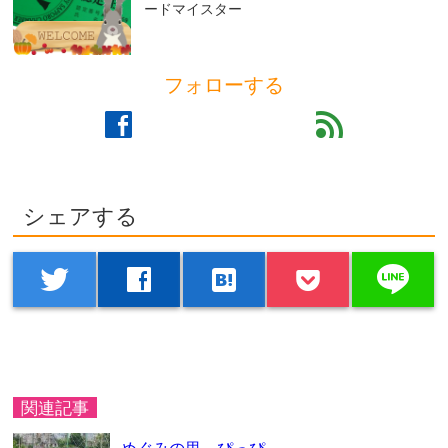
ードマイスター
フォローする
facebook
feed
シェアする
line
twitter
facebook
hatenabookmark
関連記事
めぐみの里 ぴっぴ