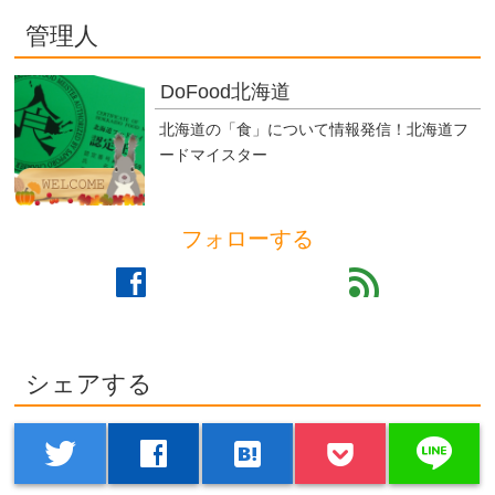
管理人
DoFood北海道
北海道の「食」について情報発信！北海道フ
ードマイスター
フォローする
facebook
feed
シェアする
line
twitter
facebook
hatenabookmark