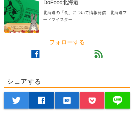
DoFood北海道
北海道の「食」について情報発信！北海道フ
ードマイスター
フォローする
facebook
feed
シェアする
line
twitter
facebook
hatenabookmark