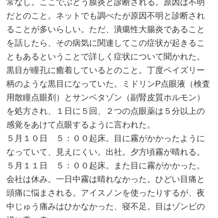
常なし。ここでぶどう膜炎と診断される。原因は不明
だとのこと。ネットでも調べたが原因不明と診断され
ることが多いらしい。ただ、潰瘍性大腸炎であること
を話したら、その病気に関連してこの症状が起きるこ
ともあるということで詳しく症状について聞かれた。
黒目が瞳孔に癒着しているとのこと。丁度ペイズリー
柄のような黒目になっていた。ミドリンP点眼液（検査
用散瞳点眼剤）とサンベタゾン（副腎皮質ホルモン）
を処方され、１日に５回、２つの点眼薬は５分以上の
感覚をあけて点眼するように言われた。
５月１０日 ５：００起床。目に霧がかかったように
なっていて、見えにくい。出社。夕方頃霧が晴れる。
５月１１日 ５：００起床。また目に霧がかかった。
会社は休み。一日中霧は晴れなかった。ひどい目痛と
頭痛に悩まされる。アイスノンを使ったりするが、夜
中じゅう痛みはひかなかった、寝不足。目はゾンビの