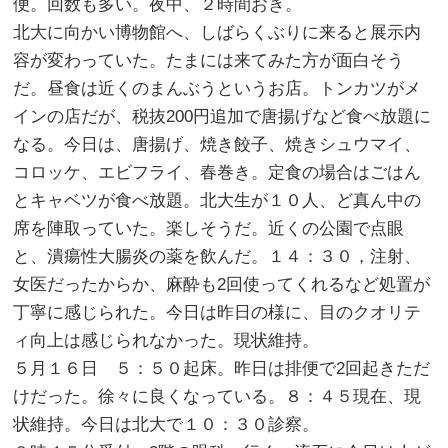
便。回数も多い。夜中、２時間おき。
北大に向かい博物館へ、しばらくぶりに来ると展示内
容が変わっていた。たまには来てみた方が面白そう
だ。昼食は近くのまんぶうというお店。トンカツがメ
インの店だが、税抜200円追加で唐揚げなど食べ放題に
なる。今日は、唐揚げ、焼き餃子、焼きシュウマイ、
コロッケ、エビフライ、春巻き。定食の場合はごはん
とキャベツが食べ放題。北大生が１０人、ど真ん中の
席を陣取っていた。楽しそうだ。近くの公園で点眼
と、潰瘍性大腸炎の薬を飲んだ。１４：３０，注射、
女医だったからか、麻酔も2回使ってくれるなど処置が
丁寧に感じられた。今日は昨日の様に、目のクオリテ
ィ向上は感じられなかった。現状維持。
５月１６日 ５：５０起床。昨日は排便で2回起きただ
けだった。徐々に良くなっている。８：４５現在、現
状維持。今日は北大で１０：３０診察。