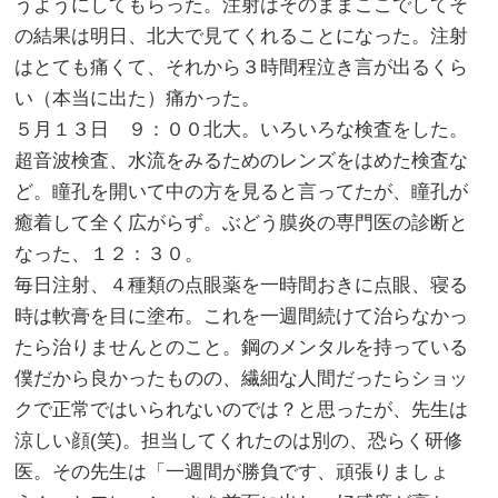
うようにしてもらった。注射はそのままここでしてそ
の結果は明日、北大で見てくれることになった。注射
はとても痛くて、それから３時間程泣き言が出るくら
い（本当に出た）痛かった。
５月１３日 ９：００北大。いろいろな検査をした。
超音波検査、水流をみるためのレンズをはめた検査な
ど。瞳孔を開いて中の方を見ると言ってたが、瞳孔が
癒着して全く広がらず。ぶどう膜炎の専門医の診断と
なった、１２：３０。
毎日注射、４種類の点眼薬を一時間おきに点眼、寝る
時は軟膏を目に塗布。これを一週間続けて治らなかっ
たら治りませんとのこと。鋼のメンタルを持っている
僕だから良かったものの、繊細な人間だったらショッ
クで正常ではいられないのでは？と思ったが、先生は
涼しい顔(笑)。担当してくれたのは別の、恐らく研修
医。その先生は「一週間が勝負です、頑張りましょ