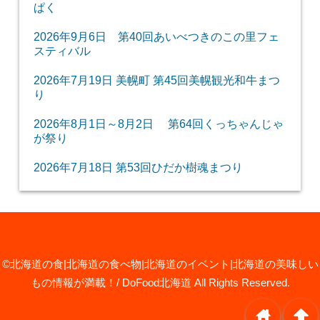
ぱく
2026年9月6日 第40回あいべつきのこの里フェ
スティバル
2026年7月19日 美幌町 第45回美幌観光和牛まつ
り
2026年8月1日～8月2日 第64回くっちゃんじゃ
が祭り
2026年7月18日 第53回ひだか樹魂まつり
©北海道の食|北海道の食べ物|北海道のイベント|北海道の美味しい
もの情報が満載！/ DoFood北海道
All Rights Reserved.
home
arrowup