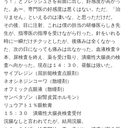
う！」とフレッシュさを前面に出し、好感度が高かっ
た。あー、専門医の好感度は悪くはない。ただ、「治
りません」といえるのは凄いな、と思っただけだ。
その後、目に注射、これは僕の担当の研修医らしき先
生が、指導医の指導を受けながら行った。針をいれる
時に一瞬だけチクッとしたが、後痛みは全くなかっ
た、次の日になっても痛みは出なかった。血液検査９
本、尿検査を終え、薬を受け取り、潰瘍性大腸炎の検
査へ向かった。現在は１４：３０、昼飯は抜いた。
サイプレジン（屈折能検査点眼剤）
ネオシネジンコーワ（散瞳剤）
オフミック点眼液（散瞳剤）
サンベタゾン（副腎皮質ホルモン）
リュウアト１％眼軟膏
１５：３０ 潰瘍性大腸炎検査受付
浣腸なしと言われてたが、結局浣腸。