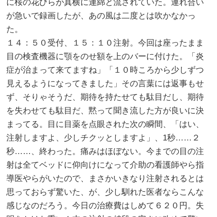
に桜の花びらが真横に連綿と流されていた。連れ合い
が急いで録画したが、あの風は二度とは吹かなかっ
た。
１４：５０受付、１５：１０注射。今回は座ったまま
目の検査機器に顎をのせ額を上のバーに付けた。「炎
症が治まって来てますね」「１０時ころから少しずつ
見えるようになってきました」その言葉には返事もせ
ず、そりゃそうだ、期待を持たせても駄目だし、期待
を失わせても駄目だ、黙って聞き流した方が良いに決
まってる。目に目薬を点眼された次の瞬間、「はい、
注射しますよ、少しチクッとしますよ」、1秒……２
秒……、終わった。痛みはほぼない。今までの目の注
射は全てベッドに仰向けになって介助の看護師やら指
導医やらがいたので、まさかいきなり注射されるとは
思っておらず驚いた、が、少し馴れた医者ならこんな
感じなのだろう。今日の治療費はしめて６２０円。失