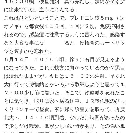
１６：３０頃 検査開始 真っ赤だし、潰瘍が至る所
に出来ていた。血もにじんでる。
これはひどいということで、プレドニン錠５mｇ（シ
オノギ）を毎食後１日３回、１回に２錠。免疫抑制さ
れるので、感染症に注意するように言われた、感染す
ると大変な事にな ると。便検査のカートリッ
ジを渡すのを忘れた。
５月１４日 １０：００頃、徐々に右目が見えるよう
になってきた。これは快方に向かっているのか？黒目
は潰れたままだが。今日は１５：００の注射。早く北
大に行って博物館とかいろいろ散策しようと思って１
２：００少し前に着いた。そこで、診察券を忘れたこ
とに気付き、取りに家へ戻る途中、ＪＲ琴似駅のびっ
くりドンキーで昼食。家に帰り診察券を取って、再度
北大へ、１４：１０頃到着、少しだけ時間があったの
で少しだけ散策。風が少し強い時があり、その強い風