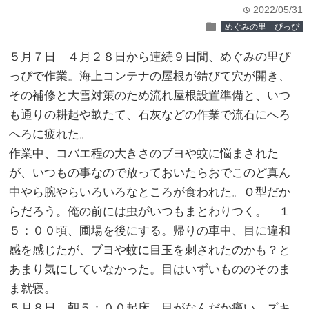
2022/05/31
time
folder
めぐみの里 ぴっぴ
５月７日 ４月２８日から連続９日間、めぐみの里ぴ
っぴで作業。海上コンテナの屋根が錆びて穴が開き、
その補修と大雪対策のため流れ屋根設置準備と、いつ
も通りの耕起や畝たて、石灰などの作業で流石にへろ
へろに疲れた。
作業中、コバエ程の大きさのブヨや蚊に悩まされた
が、いつもの事なので放っておいたらおでこのど真ん
中やら腕やらいろいろなところが食われた。Ｏ型だか
らだろう。俺の前には虫がいつもまとわりつく。 １
５：００頃、圃場を後にする。帰りの車中、目に違和
感を感じたが、ブヨや蚊に目玉を刺されたのかも？と
あまり気にしていなかった。目はいずいもののそのま
ま就寝。
５月８日 朝５：００起床。目がなんだか痛い、ズキ