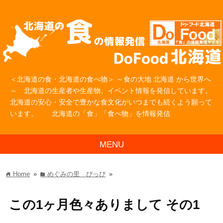
＜北海道の食・北海道の食べ物＞ ～食の大地 北海道 から世界へ
～ 北海道の生産者や生産物、イベント情報を発信しています。
北海道の安心・安全で豊かな食文化がいつまでも続くよう願って
います。 北海道の「食」「食べ物」を情報発信
MENU
Home
»
めぐみの里 ぴっぴ
»
home
folder
この1ヶ月色々ありまして その1