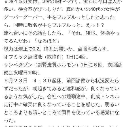
９時４５分受付、3階の眼科へ行く。流石に今日は人が
多い。待合室がびっしりだ。真向かいの40代の女性が
グーパーグーパー、手をブルブルっとしたと思った
ら、同時に数名が手をブルブルっと。えっ！？
連れ合いにその話をしたら、「それ、NHK、体操やっ
てるんだわ」「なるほど」
視力は矯正で0.2。瞳孔は開いた。点眼を減らす。
オフミック点眼液（散瞳剤）1日に4回。
サンベタゾン（副腎皮質ホルモン）1日に６回。次回診
察は火曜日10時。
５月２３日 ４：３０起床。前回診察から状況変わら
ずだったが、朝起きてみると違和感が、良くなってい
るような気がした。会社への通勤途中、創成トンネル
走行中に確実に良くなっていることを感じた。明るい
ところよりも暗いところで両目を使っている感覚にな
った。