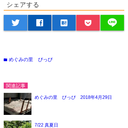
シェアする
line
twitter
facebook
hatenabookmark
めぐみの里 ぴっぴ
folder
関連記事
めぐみの里 ぴっぴ 2018年4月29日
7/22 真夏日