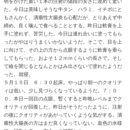
明をかけた重い１本の注射の値段の安さに改めて驚い
た。今日は美味しそうな牛タン、ハラミ、イチボにと
もさんかく、潰瘍性大腸炎も心配だが、とりあえず中
締め。良く噛んで食べることとする。昨日は軟膏を上
手に塗れず、苦労した。今日は連れ合いに塗ってもら
ったがやはりうまくいかないようだ。そこで、目を上
に向けて、その上の方から点眼するように軟膏を垂ら
してもらった、およそ１２ｍｍくらいの長さで。そし
て瞼を閉じるとなんとかはみ出さないで塗れたようだ
った。就寝。
５月１５日 ６：３０起床。やっぱり朝一のクオリテ
ィは低い。少し見づらくなっているようだ。７：０
０、本日一回目の点眼。暫くすると昨晩レベルまでク
オリティが回復した。昨日がそうだったように、注射
の後にクオリティがあがっていくような気がする。潰
瘍性大腸炎の方はまだ良くなっていない。血色の水様