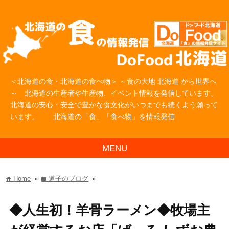
＜北海道の食・北海道の食べ物＞ ～食の大地 北海道 から世界へ
～ 北海道の生産者や生産物、イベント情報を発信しています。
北海道の安心・安全で豊かな食文化がいつまでも続くよう願って
います。 北海道の「食」「食べ物」を情報発信
MENU
Home
»
道子のブログ
»
home
folder
◆人生初！羊骨ラーメン◆牧場主