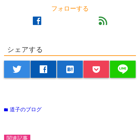
フォローする
facebook
feed
シェアする
line
twitter
facebook
hatenabookmark
道子のブログ
folder
関連記事