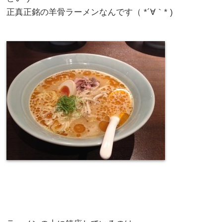
正真正銘の羊骨ラーメンなんです（ *´∀｀* )