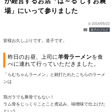
が経営するお店「ば～る しずお農
場」にいって参りました
2014/05/22
time
folder
道子のブログ
皆様お久しぶりです。道子です。
昨日のお昼、上司に
羊骨ラーメン
を食
べに連れて行っていただきました。
「らむちゃんラーメン」と銘打たれたこちらのラーメ
ンは
鶏ガラでも豚骨でもない！
ラム骨をじっくりことこと煮込み、味噌味で仕上げた
という