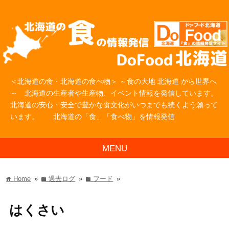
＜北海道の食・北海道の食べ物＞ ～食の大地 北海道 から世界へ
～ 北海道の生産者や生産物、イベント情報を発信しています。
北海道の安心・安全で豊かな食文化がいつまでも続くよう願って
います。 北海道の「食」「食べ物」を情報発信
MENU
Home
»
過去ログ
»
フード
»
home
folder
folder
はくさい