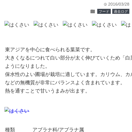
2016/03/28
time
folder
フード
過去ログ
東アジアを中心に食べられる葉菜です。
大きくなるにつれて白い部分が太く伸びていくため「白
ようになりました。
保水性のよい圃場が栽培に適しています。カリウム、カ
などの無機質が非常にバランスよく含まれています。
熱を通すことで甘いうまみが出ます。
種類
アブラナ科/アブラナ属