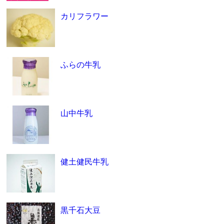
カリフラワー
ふらの牛乳
山中牛乳
健土健民牛乳
黒千石大豆