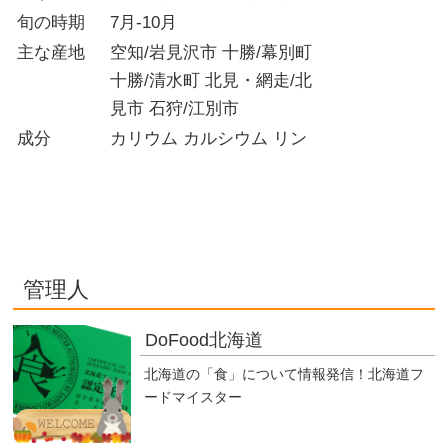
旬の時期
7月-10月
主な産地
空知/岩見沢市 十勝/幕別町
十勝/清水町 北見・網走/北
見市 石狩/江別市
成分
カリウム カルシウム リン
管理人
DoFood北海道
北海道の「食」について情報発信！北海道フ
ードマイスター