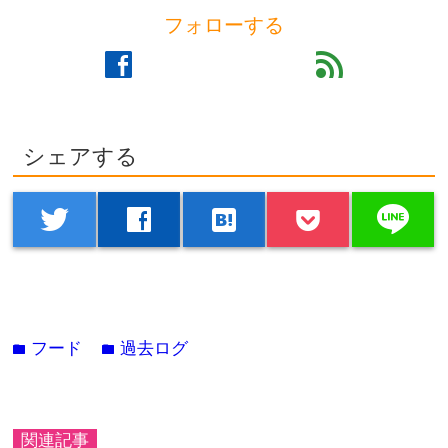
フォローする
facebook
feed
シェアする
line
twitter
facebook
hatenabookmark
フード
過去ログ
folder
folder
関連記事