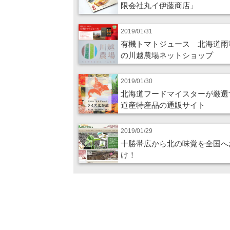
限会社丸イ伊藤商店」
2019/01/31
有機トマトジュース 北海道雨
の川越農場ネットショップ
2019/01/30
北海道フードマイスターが厳選
道産特産品の通販サイト
2019/01/29
十勝帯広から北の味覚を全国へ
け！