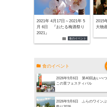
2021年 4月17日～2021年 5
2015
月 6日 『おたる梅酒祭り
大物
2021』
folder
食のイベント
食のイベント
2026年9月6日 第40回あいべ
この里フェスティバル
2026年9月6日 ふらのワイン
祭り2026