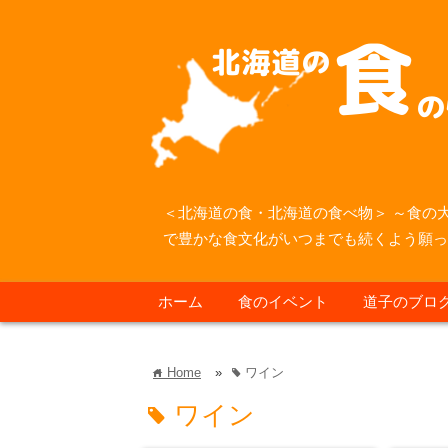
＜北海道の食・北海道の食べ物＞ ～食の
で豊かな食文化がいつまでも続くよう願
ホーム
食のイベント
道子のブロ
Home
»
ワイン
home
tag
ワイン
tag