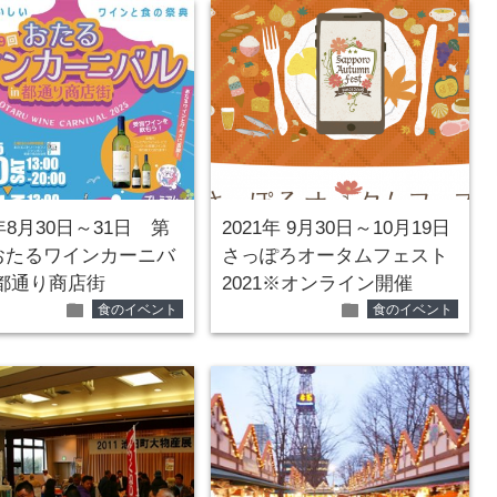
5年8月30日～31日 第
2021年 9月30日～10月19日
おたるワインカーニバ
さっぽろオータムフェスト
n 都通り商店街
2021※オンライン開催
folder
folder
食のイベント
食のイベント