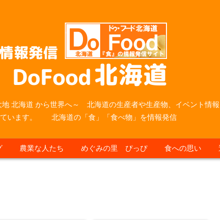
大地 北海道 から世界へ～ 北海道の生産者や生産物、イベント情報
っています。 北海道の「食」「食べ物」を情報発信
グ
農業な人たち
めぐみの里 ぴっぴ
食への思い