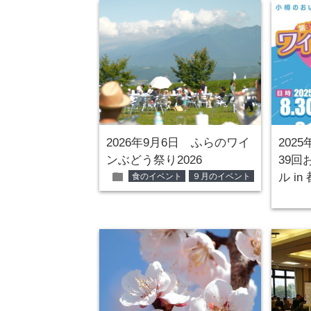
2026年9月6日 ふらのワイ
202
ンぶどう祭り2026
39回
folder
ル i
食のイベント
９月のイベント