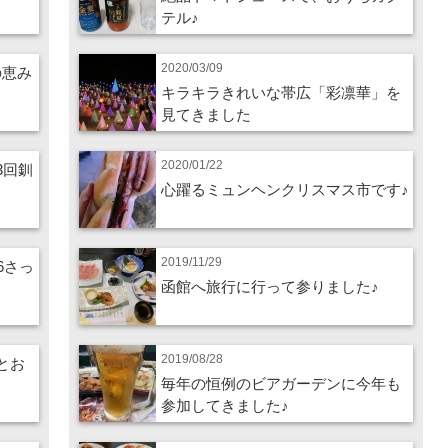
テル♪
2020/03/09
の恵み
キラキラきれいな帯広「彩凛華」を
見てきました
2020/01/22
3回釧
心躍るミュンヘンクリスマス市です♪
2019/11/29
26さっ
函館へ旅行に行って参りました♪
2019/08/28
酒とお
毎年の恒例のビアガーデンに今年も
参加してきました♪