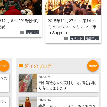
年12月 6日 2015池田町
2015年11月27日～ 第14回
産展
ミュンヘン・クリスマス市
folder
in Sapporo
過去ログ
folder
イベント
過去ログ
道子のブログ
more
more
2020/07/13
つきの
田中酒造さんの美味しいお酒をお取
り寄せしました★
2020/04/20
ぶどう
絶品トマトジュースで、おうちカク