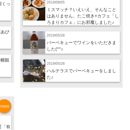
2019/08/05
4回くっ
ミスマッチ？いえいえ、そんなこと
はありません。たこ焼き×カフェ「し
ろまりカフェ」にお邪魔しました♪
回あび
2019/05/28
バーベキューでワインをいただきま
した(^^♪
美幌観
2019/05/28
ハルテラスでバーベキューをしまし
た♪
more
町「有