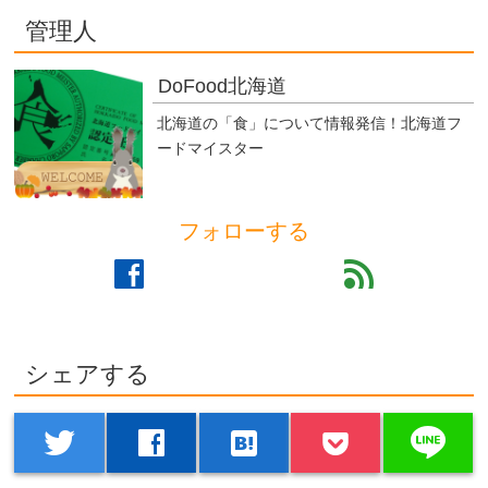
管理人
DoFood北海道
北海道の「食」について情報発信！北海道フ
ードマイスター
フォローする
facebook
feed
シェアする
line
twitter
facebook
hatenabookmark