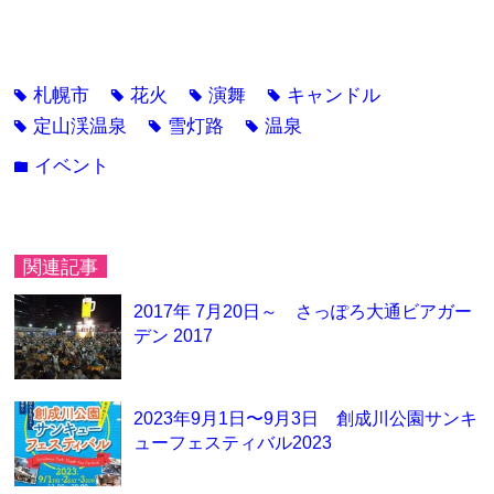
札幌市
花火
演舞
キャンドル
tag
tag
tag
tag
定山渓温泉
雪灯路
温泉
tag
tag
tag
イベント
folder
関連記事
2017年 7月20日～ さっぽろ大通ビアガー
デン 2017
2023年9月1日〜9月3日 創成川公園サンキ
ューフェスティバル2023