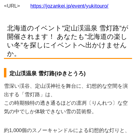
<URL>
https://jozankei.jp/event/yukitouro/
北海道のイベント”定山渓温泉 雪灯路”が
開催されます！ あなたも”北海道の楽し
い冬”を探しにイベントへ出かけません
か。
定山渓温泉 雪灯路(ゆきとうろ)
雪深い渓谷、定山渓神社を舞台に、幻想的な空間を演
出する「雪灯路」は、
この時期独特の透き通るほどの凛冽〔りんれつ〕な空
気の中でしか体験できない雪の芸術祭。
約1,000個のスノーキャンドルによる幻想的な灯りと、