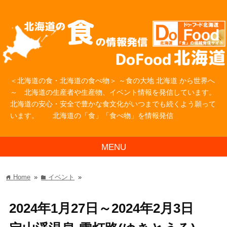
＜北海道の食・北海道の食べ物＞ ～食の大地 北海道 から世界へ
～ 北海道の生産者や生産物、イベント情報を発信しています。
北海道の安心・安全で豊かな食文化がいつまでも続くよう願って
います。 北海道の「食」「食べ物」を情報発信
MENU
Home
»
イベント
»
home
folder
2024年1月27日～2024年2月3日