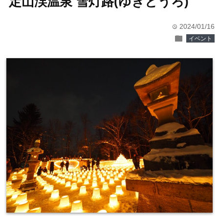
定山渓温泉 雪灯路(ゆきとうろ)
2024/01/16
time
folder
イベント