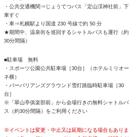
・公共交通機関⇒じょうてつバス「定山渓神社前」下
車すぐ
・車⇒札幌駅より国道 230 号線で約 50 分
★期間中、温泉街を巡回するシャトルバスも運行（約
30分間隔）
■駐車場 無料
・スポーツ公園公共駐車場［30台］（ホテルミリオー
ネ横）
・バーバリアンズグラウンド雪灯路臨時駐車場［30
台］
※「翠山亭俱楽部前」から会場行きの無料シャトルバ
ス（約30分間隔）をご利用ください
※イベントは変更・中止又は延期になる場合もありま