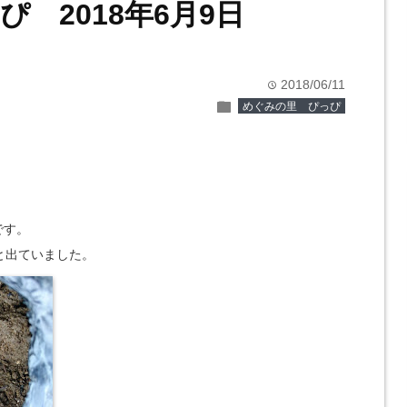
 2018年6月9日
2018/06/11
time
folder
めぐみの里 ぴっぴ
です。
と出ていました。