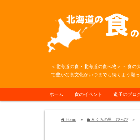
＜北海道の食・北海道の食べ物＞ ～食の
で豊かな食文化がいつまでも続くよう願
ホーム
食のイベント
道子のブロ
Home
»
めぐみの里 ぴっぴ
»
home
folder