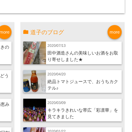
道子のブログ
more
more
2020/07/13
つきの
田中酒造さんの美味しいお酒をお取
り寄せしました★
2020/04/20
ぶどう
絶品トマトジュースで、おうちカク
テル♪
2020/03/09
の恵み
キラキラきれいな帯広「彩凛華」を
見てきました
2020/01/22