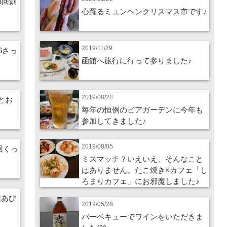
3回釧
心躍るミュンヘンクリスマス市です♪
2019/11/29
26さっ
函館へ旅行に行って参りました♪
2019/08/28
酒とお
毎年の恒例のビアガーデンに今年も
参加してきました♪
2019/08/05
4回くっ
ミスマッチ？いえいえ、そんなこと
はありません。たこ焼き×カフェ「し
ろまりカフェ」にお邪魔しました♪
回あび
2019/05/28
バーベキューでワインをいただきま