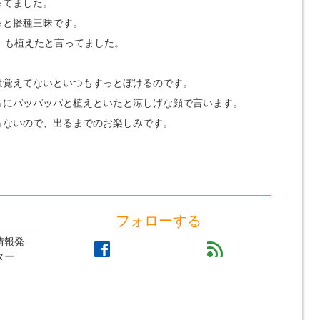
ってました。
っと播種三昧です。
り も植えたと言ってました。
は覚えてないといつもすっとぼけるのです。
らにパッパッパと植えといたと涼しげな顔で言います。
らないので、出るまでのお楽しみです。
フォローする
情報発
facebook
feed
ター