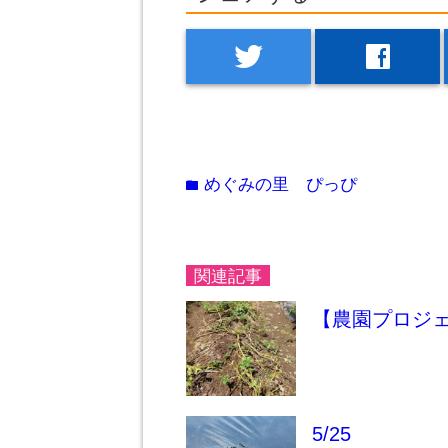
twitter
facebook
めぐみの里 ぴっぴ
folder
関連記事
【農園プロジェクト
5/25