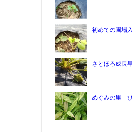
初めての圃場
さとほろ成長
めぐみの里 ぴっ