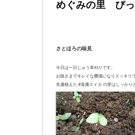
めぐみの里 ぴっぴ
さとほろの味見
今日は一日じゅう草刈りです。
お陰さまでキレイな圃場になりスッキリ
先週植えた #直播スイカ の芽はしっかり