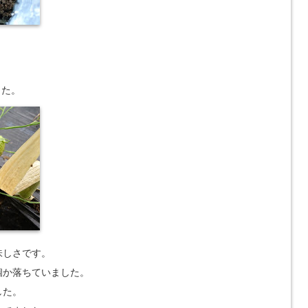
した。
味しさです。
個か落ちていました。
した。