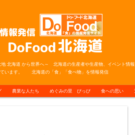
大地 北海道 から世界へ～ 北海道の生産者や生産物、イベント情報
っています。 北海道の「食」「食べ物」を情報発信
グ
農業な人たち
めぐみの里 ぴっぴ
食への思い