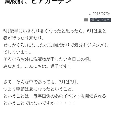
風物詩、ビアガーデン
2018/07/04
time
folder
道子のブログ
5月後半にいきなり暑くなったと思ったら、6月は夏と
春が行ったり来たり。
せっかく7月になったのに雨ばかりで気分もジメジメし
てしまいます。
そろそろお外に洗濯物が干したい今日この頃。
みなさま、こんにちは。道子です。
さて、そんな中であっても、7月は7月。
つまり季節は夏になったということ。
ということは、毎年恒例のあのイベントも開催される
ということではないですか・・・・！