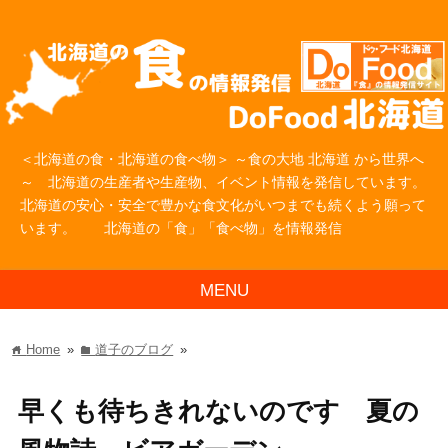
＜北海道の食・北海道の食べ物＞ ～食の大地 北海道 から世界へ
～ 北海道の生産者や生産物、イベント情報を発信しています。
北海道の安心・安全で豊かな食文化がいつまでも続くよう願って
います。 北海道の「食」「食べ物」を情報発信
MENU
Home
»
道子のブログ
»
home
folder
早くも待ちきれないのです 夏の