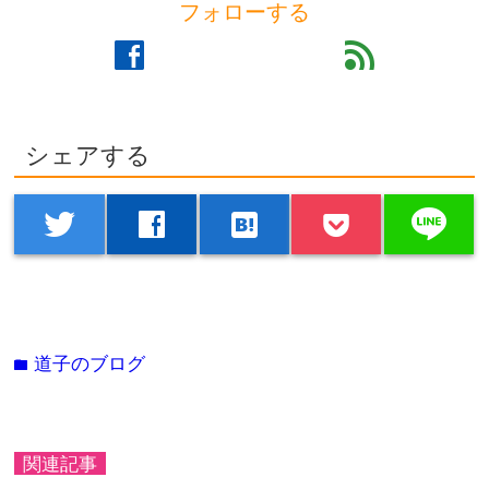
フォローする
facebook
feed
シェアする
line
twitter
facebook
hatenabookmark
道子のブログ
folder
関連記事